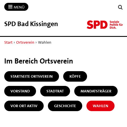
MENÜ
SPD Bad Kissingen
Start
›
Ortsverein
›
Wahlen
Im Bereich Ortsverein
STARTSEITE ORTSVEREIN
KÖPFE
VORSTAND
STADTRAT
MANDATSTRÄGER
VOR ORT AKTIV
GESCHICHTE
WAHLEN